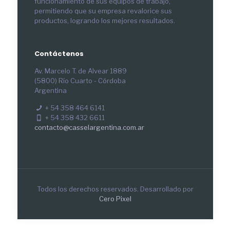
funcionamiento de sus equipos de trabajo,
permitiendo que su empresa revalorice sus
productos, logrando los mejores resultados.
Contáctenos
Av. Marcelo T. de Alvear 1889
(5800) Río Cuarto - Córdoba
Argentina
+ 54 358 464 6141
+ 54 358 432 6611
contacto@casselargentina.com.ar
Todos los derechos reservados. Desarrollado por
Cero Pixel