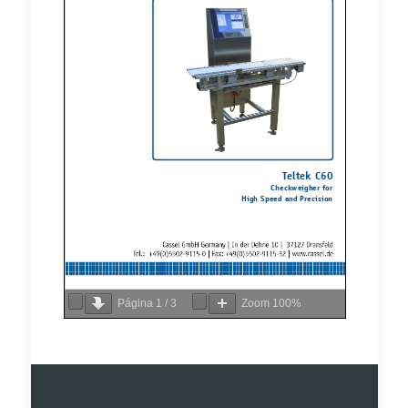
Página
1
/
3
Zoom
100%